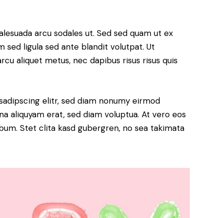
alesuada arcu sodales ut. Sed sed quam ut ex
ed ligula sed ante blandit volutpat. Ut
arcu aliquet metus, nec dapibus risus risus quis
sadipscing elitr, sed diam nonumy eirmod
a aliquyam erat, sed diam voluptua. At vero eos
bum. Stet clita kasd gubergren, no sea takimata