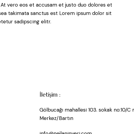
 At vero eos et accusam et justo duo dolores et
sea takimata sanctus est Lorem ipsum dolor sit
etur sadipscing elitr.
İletişim :
Gölbucağı mahallesi 103. sokak no:10/C
Merkez/Bartın
info@nejlaninyeri.com